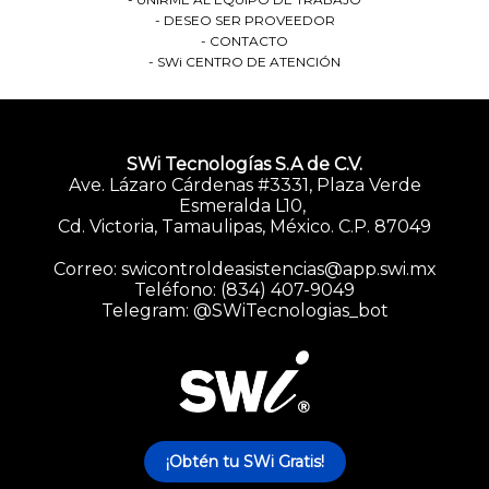
DESEO SER PROVEEDOR
CONTACTO
SWi CENTRO DE ATENCIÓN
SWi Tecnologías S.A de C.V.
Ave. Lázaro Cárdenas #3331, Plaza Verde
Esmeralda L10,
Cd. Victoria, Tamaulipas, México. C.P. 87049
Correo: swicontroldeasistencias@app.swi.mx
SWi
Teléfono: (834) 407-9049
Telegram: @SWiTecnologias_bot
Control de
Asistencia
Bot
¡Obtén tu SWi Gratis!