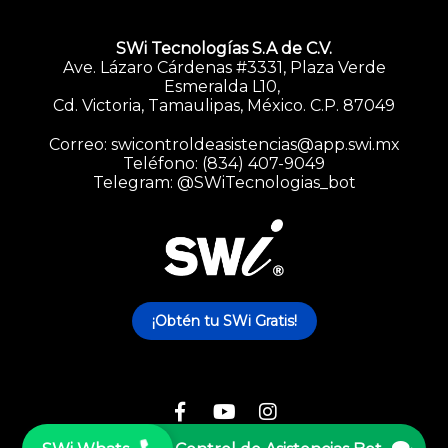
SWi Tecnologías S.A de C.V.
Ave. Lázaro Cárdenas #3331, Plaza Verde
Esmeralda L10,
Cd. Victoria, Tamaulipas, México. C.P. 87049
Correo: swicontroldeasistencias@app.swi.mx
SWi
Teléfono: (834) 407-9049
Telegram: @SWiTecnologias_bot
Control de
Asistencia
Bot
¡Obtén tu SWi Gratis!
Nombre